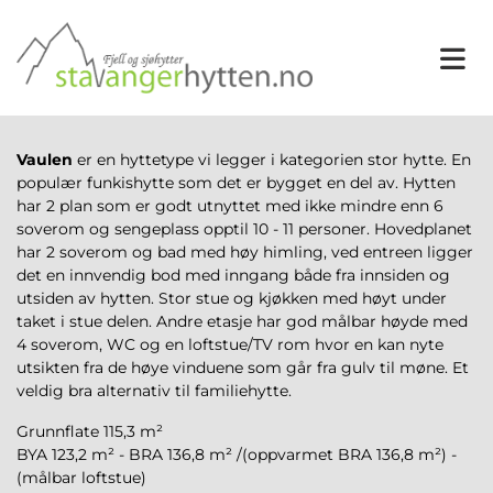
Vaulen
er en hyttetype vi legger i kategorien stor hytte. En
populær funkishytte som det er bygget en del av. Hytten
har 2 plan som er godt utnyttet med ikke mindre enn 6
soverom og sengeplass opptil 10 - 11 personer. Hovedplanet
har 2 soverom og bad med høy himling, ved entreen ligger
det en innvendig bod med inngang både fra innsiden og
utsiden av hytten. Stor stue og kjøkken med høyt under
taket i stue delen. Andre etasje har god målbar høyde med
4 soverom, WC og en loftstue/TV rom hvor en kan nyte
utsikten fra de høye vinduene som går fra gulv til møne. Et
veldig bra alternativ til familiehytte.
Grunnflate 115,3 m²
BYA 123,2 m² - BRA 136,8 m² /(oppvarmet BRA 136,8 m²) -
(målbar loftstue)