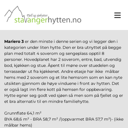
Mariero 3
er den minste i denne serien og vi legger den i
kategorien under liten hytte. Den er bra utnyttet på begge
plan med totalt 4 soverom og sengeplass opptil 8
personer. Hovedplanet har 2 soverom, entre, bad, utvendig
bod, kjøkken og stue. Åpent til møne over stuedelen og
terrassedør ut fra kjøkkenet. Andre etasje har ikke målbar
hems med 2 soverom og et lite hemsrom som en kan nyte
utsikten gjennom de høye vinduene i front av hytten. Det
er også lagt inn flere kott på hemsen for oppbevaring.
Hytte egner seg godt ved sjøen så men som på fjellet og er
et bra alternativ til en mindre familiehytte.
Grunnflate 64,1 m²
BYA 68,6 m² - BRA 58,7 m² /(oppvarmet BRA 57,7 m²)- (ikke
målbar hems)