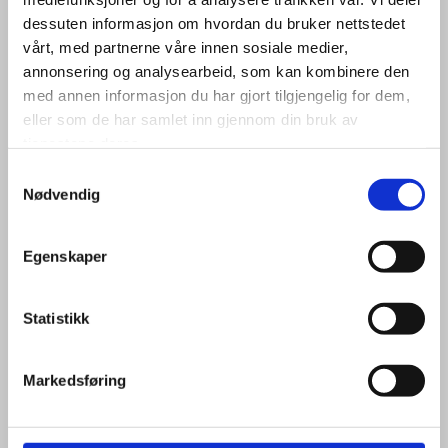
Grunnflate / fotavtrykk 73,3 m²
dessuten informasjon om hvordan du bruker nettstedet
BYA 91,4 m² - BRA 76,4 m²
vårt, med partnerne våre innen sosiale medier,
Møne H. 5,5 m.
og gesims 3,8 m.
annonsering og analysearbeid, som kan kombinere den
Takvinkel 30 °
med annen informasjon du har gjort tilgjengelig for dem,
Østervåg 2 er en mindre men godt utnyttet hytte. Store
eller som de har samlet inn gjennom din bruk av
vinduer i front som gir mye lys i stue og kjøkken delen. Den
tjenestene deres.
har tre soverom, ett bad samt en utv. bod.
Samtykkevalg
Nødvendig
Last ned ark. tegn.
Egenskaper
Statistikk
Markedsføring