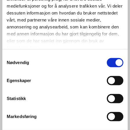
Grunnflate / fotavtrykk 8
0,8 m²
mediefunksjoner og for å analysere trafikken vår. Vi deler
SUM.
BYA 87,3 m² - BRA 118,2 m²
dessuten informasjon om hvordan du bruker nettstedet
Møne H. 6,0 m.
og gesims 3,9 m.
vårt, med partnerne våre innen sosiale medier,
Takvinkel 36 °
annonsering og analysearbeid, som kan kombinere den
Buøy er tilnærmet det vi har hos oss som ofte blir omtalt
med annen informasjon du har gjort tilgjengelig for dem,
som et Sørlandshus.
Hovedplanet er stort med stue og
eller som de har samlet inn gjennom din bruk av
kjøkken som strekker seg over hele lenden på hytten.
Det
tjenestene deres.
er fem soverom, to bad og kjekk loftstue med tilhørende
Samtykkevalg
karnapp.
Nødvendig
Last ned ark. tegn.
Egenskaper
Statistikk
Markedsføring